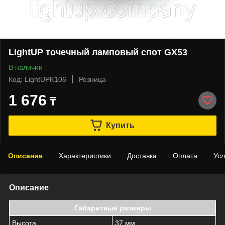
LightUP точечный ламповый спот GX53
В наличии
Код: LightUPK106
Розница
1 676
₸
Купить
Описание
Характеристики
Доставка
Оплата
Усл
Описание
Габаритные размеры
Высота
37 мм