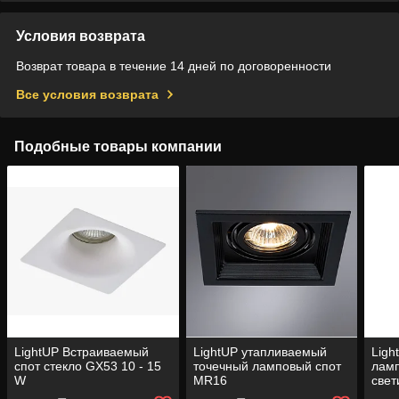
Условия возврата
Возврат товара в течение 14 дней по договоренности
Все условия возврата
Подобные товары компании
LightUP Встраиваемый
LightUP утапливаемый
Ligh
спот стекло GX53 10 - 15
точечный ламповый спот
лам
W
MR16
свет