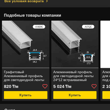
Все условия возврата
Подобные товары компании
Графитовый
Алюминиевый профиль
Алю
Алюминиевый профиль
для светодиодной ленты
для 
для светодиодной ленты
24*12 встраиваемый
под 
14мм х 9мм
820
5 024
2 1
₸/м
₸/м
встраиваемый
Купить
Купить