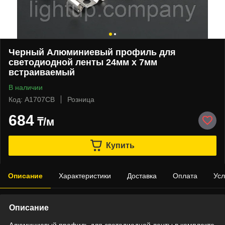
Черный Алюминиевый профиль для
светодиодной ленты 24мм х 7мм
встраиваемый
В наличии
Код: А1707СВ
Розница
684
₸/м
Купить
Описание
Характеристики
Доставка
Оплата
Усл
Описание
Алюминиевый профиль для светодиодной ленты в комплекте