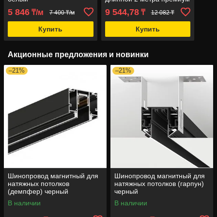
5 846
9 544,78
₸/м
₸
7 400 ₸/м
12 082 ₸
Купить
Купить
Акционные предложения и новинки
–21%
–21%
Шинопровод магнитный для
Шинопровод магнитный для
натяжных потолков
натяжных потолков (гарпун)
(демпфер) черный
черный
В наличии
В наличии