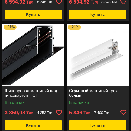
6 594,92
6 594,92
₸/м
₸/м
8 348 ₸/м
8 348 ₸/м
Купить
Купить
–21%
–21%
Шинопровод магнитый под
Скрытный магнитый трек
гипсокартон ГКЛ
белый
В наличии
В наличии
3 359,08
5 846
₸/м
₸/м
4 252 ₸/м
7 400 ₸/м
Купить
Купить