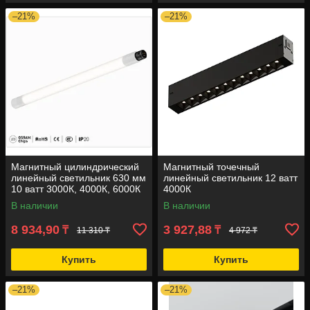
–21%
–21%
Магнитный цилиндрический
Магнитный точечный
линейный светильник 630 мм
линейный светильник 12 ватт
10 ватт 3000К, 4000К, 6000К
4000К
В наличии
В наличии
8 934,90
3 927,88
₸
₸
11 310 ₸
4 972 ₸
Купить
Купить
–21%
–21%