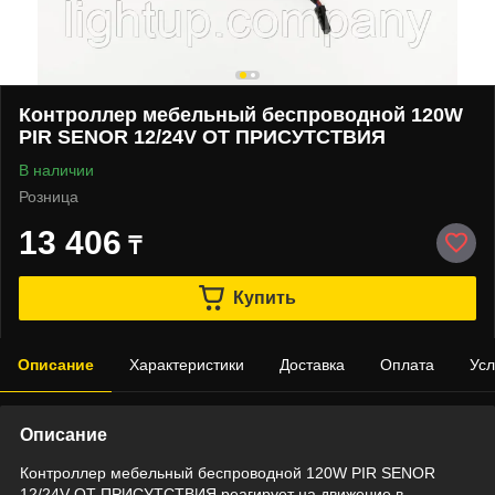
Контроллер мебельный беспроводной 120W
PIR SENOR 12/24V ОТ ПРИСУТСТВИЯ
В наличии
Розница
13 406
₸
Купить
Описание
Характеристики
Доставка
Оплата
Усл
Описание
Контроллер мебельный беспроводной 120W PIR SENOR
12/24V ОТ ПРИСУТСТВИЯ реагирует на движение в