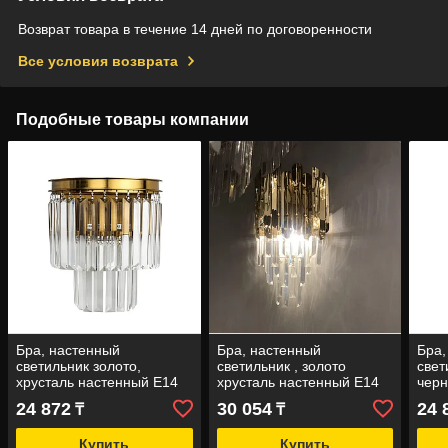
Возврат товара в течение 14 дней по договоренности
Все условия возврата
Подобные товары компании
Бра, настенный
Бра, настенный
Бра,
светильник золото,
светильник , золото
свет
хрусталь настенный Е14
хрусталь настенный Е14
черн
нас
24 872
30 054
24 
₸
₸
Купить
Купить