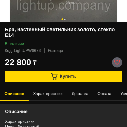
Бра, настенный светильник золото, стекло
Е14
В наличии
Код: LightUPW6673
Розница
22 800
₸
Купить
Описание
Характеристики
Доставка
Оплата
Усл
Описание
Характеристики
Цвет - Золотистый