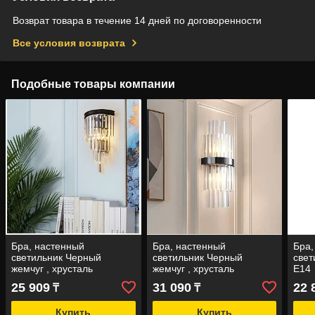
Возврат товара в течение 14 дней по договоренности
Все условия возврата
Подобные товары компании
Бра, настенный
Бра, настенный
Бра,
светильник Черный
светильник Черный
свет
жемчуг , хрусталь
жемчуг , хрусталь
Е14
настенный Е14
настенный черный Е14
25 909
31 090
22 
₸
₸
Купить
Купить