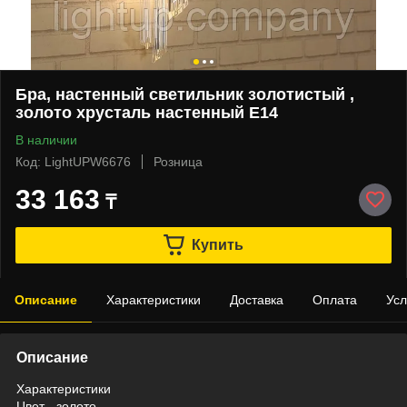
Бра, настенный светильник золотистый ,
золото хрусталь настенный Е14
В наличии
Код: LightUPW6676
Розница
33 163
₸
Купить
Описание
Характеристики
Доставка
Оплата
Усл
Описание
Характеристики
Цвет - золото