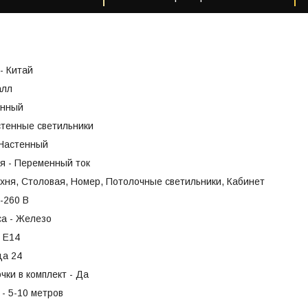
- Китай
алл
енный
стенные светильники
 Настенный
я - Переменный ток
хня, Столовая, Номер, Потолочные светильники, Кабинет
-260 В
са - Железо
- Е14
ца 24
чки в комплект - Да
- 5-10 метров