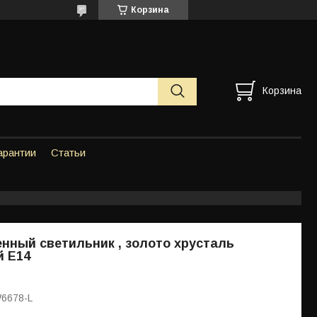
Корзина
Корзина
арантии
Статьи
енный светильник , золото хрусталь
й Е14
W6678-L