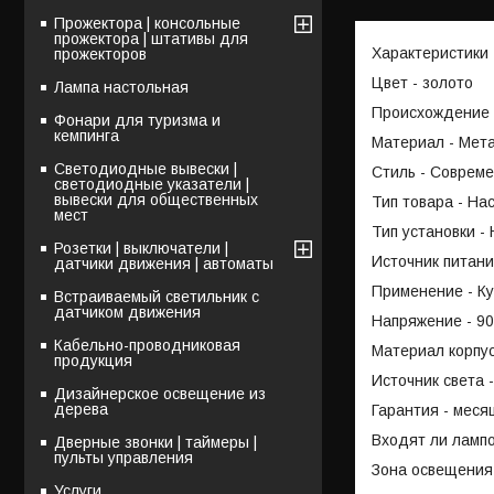
Прожектора | консольные
прожектора | штативы для
Характеристики
прожекторов
Цвет - золото
Лампа настольная
Происхождение 
Фонари для туризма и
кемпинга
Материал - Мет
Светодиодные вывески |
Стиль - Соврем
светодиодные указатели |
вывески для общественных
Тип товара - На
мест
Тип установки -
Розетки | выключатели |
Источник питани
датчики движения | автоматы
Применение - Ку
Встраиваемый светильник с
датчиком движения
Напряжение - 90
Кабельно-проводниковая
Материал корпу
продукция
Источник света 
Дизайнерское освещение из
дерева
Гарантия - меся
Входят ли лампо
Дверные звонки | таймеры |
пульты управления
Зона освещения 
Услуги