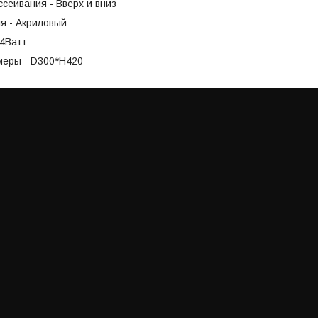
сеивания - Вверх и вниз
я - Акриловый
14Ватт
меры - D300*H420