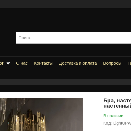
ог
О нас
Контакты
Доставка и оплата
Вопросы
Г
Бра, наст
настенны
В наличии
Код:
LightUP