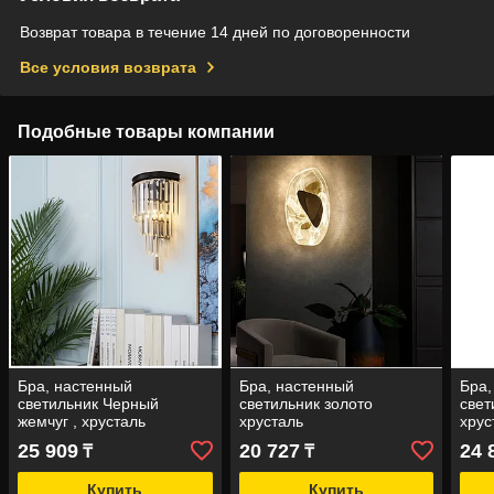
Возврат товара в течение 14 дней по договоренности
Все условия возврата
Подобные товары компании
Бра, настенный
Бра, настенный
Бра,
светильник Черный
светильник золото
свет
жемчуг , хрусталь
хрусталь
хрус
настенный Е14
25 909
20 727
24 
₸
₸
Купить
Купить