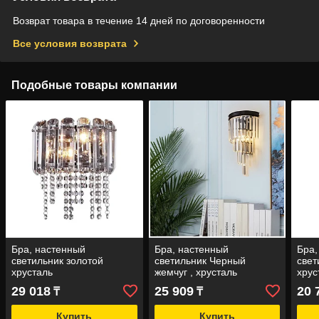
Возврат товара в течение 14 дней по договоренности
Все условия возврата
Подобные товары компании
Бра, настенный
Бра, настенный
Бра,
светильник золотой
светильник Черный
свет
хрусталь
жемчуг , хрусталь
хрус
настенный Е14
29 018
25 909
20 
₸
₸
Купить
Купить