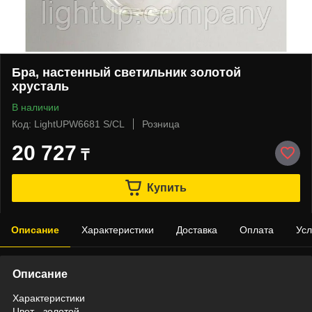
Бра, настенный светильник золотой
хрусталь
В наличии
Код: LightUPW6681 S/CL
Розница
20 727
₸
Купить
Описание
Характеристики
Доставка
Оплата
Усл
Описание
Характеристики
Цвет - золотой