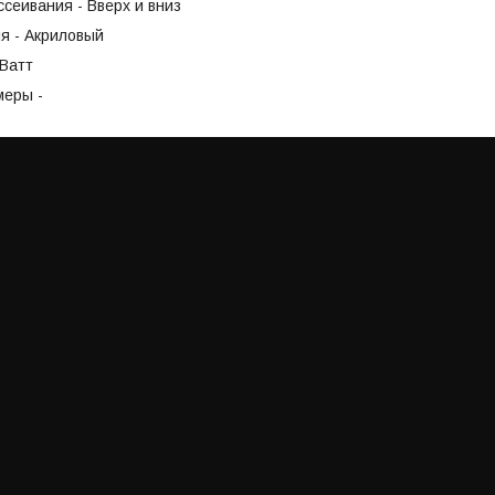
сеивания - Вверх и вниз
я - Акриловый
5Ватт
меры -