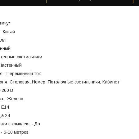
емчуг
- Китай
алл
енный
стенные светильники
 Настенный
я - Переменный ток
хня, Столовая, Номер, Потолочные светильники, Кабинет
-260 В
са - Железо
- Е14
ца 24
чки в комплект - Да
- 5-10 метров