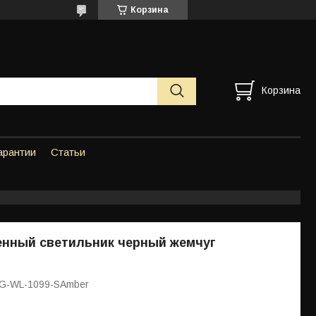
Корзина
Корзина
арантии
Статьи
енный светильник черный жемчуг
SG-WL-1099-SAmber