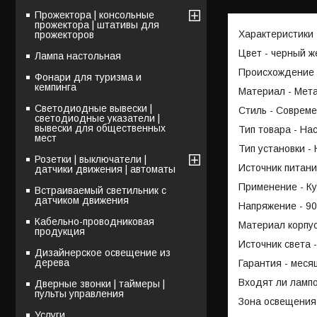
Прожектора | консольные
прожектора | штативы для
Характеристики
прожекторов
Цвет - черный ж
Лампа настольная
Происхождение 
Фонари для туризма и
кемпинга
Материал - Мет
Светодиодные вывески |
Стиль - Соврем
светодиодные указатели |
вывески для общественных
Тип товара - На
мест
Тип установки -
Розетки | выключатели |
Источник питани
датчики движения | автоматы
Применение - Ку
Встраиваемый светильник с
датчиком движения
Напряжение - 90
Кабельно-проводниковая
Материал корпу
продукция
Источник света 
Дизайнерское освещение из
дерева
Гарантия - меся
Входят ли лампо
Дверные звонки | таймеры |
пульты управления
Зона освещения 
Услуги