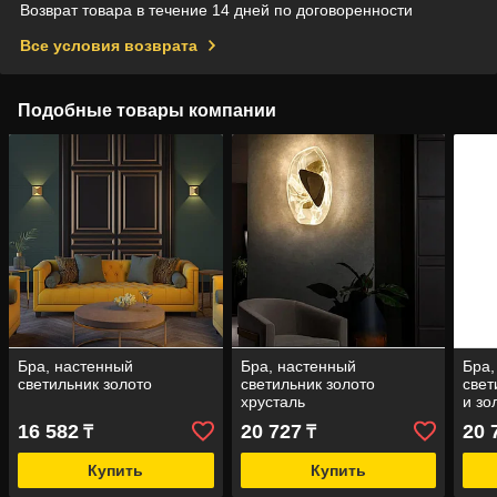
Возврат товара в течение 14 дней по договоренности
Все условия возврата
Подобные товары компании
Бра, настенный
Бра, настенный
Бра,
светильник золото
светильник золото
свет
хрусталь
и зо
16 582
20 727
20 
₸
₸
Купить
Купить