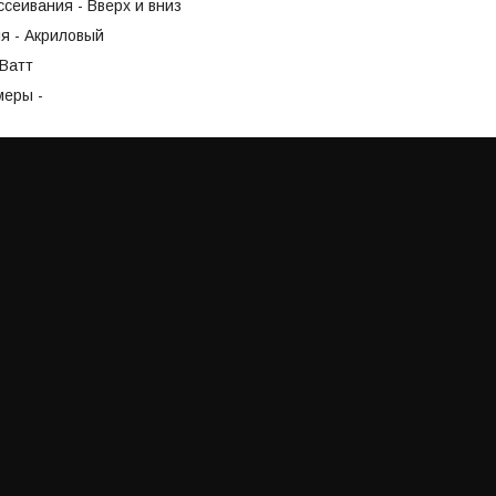
сеивания - Вверх и вниз
я - Акриловый
5Ватт
меры -