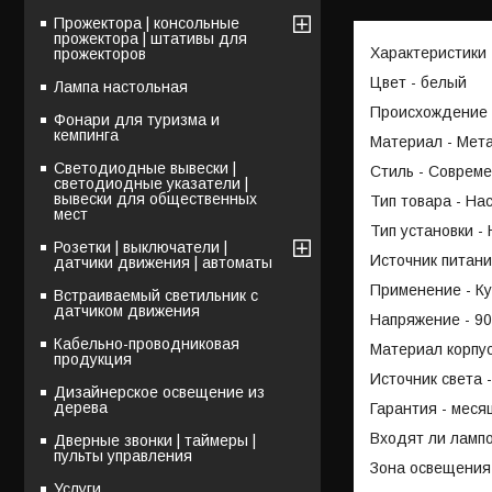
Прожектора | консольные
прожектора | штативы для
Характеристики
прожекторов
Цвет - белый
Лампа настольная
Происхождение 
Фонари для туризма и
кемпинга
Материал - Мет
Светодиодные вывески |
Стиль - Соврем
светодиодные указатели |
вывески для общественных
Тип товара - На
мест
Тип установки -
Розетки | выключатели |
Источник питани
датчики движения | автоматы
Применение - Ку
Встраиваемый светильник с
датчиком движения
Напряжение - 90
Кабельно-проводниковая
Материал корпу
продукция
Источник света 
Дизайнерское освещение из
дерева
Гарантия - меся
Входят ли лампо
Дверные звонки | таймеры |
пульты управления
Зона освещения 
Услуги