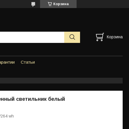
Корзина
Корзина
арантии
Статьи
енный светильник белый
W264 wh