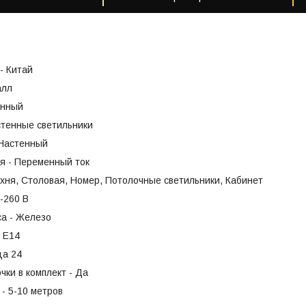
- Китай
алл
енный
стенные светильники
 Настенный
я - Переменный ток
хня, Столовая, Номер, Потолочные светильники, Кабинет
-260 В
са - Железо
- Е14
ца 24
чки в комплект - Да
- 5-10 метров