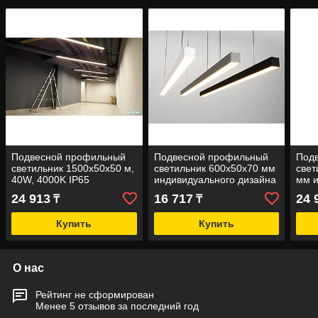
Подвесной профильный
Подвесной профильный
Под
светильник 1500х50х50 м,
светильник 600х50х70 мм
свет
40W, 4000K IP65
индивидуального дизайна
мм и
индивидуального дизайна
диз
24 913
16 717
24 
₸
₸
Купить
Купить
О нас
Рейтинг не сформирован
Менее 5 отзывов за последний год