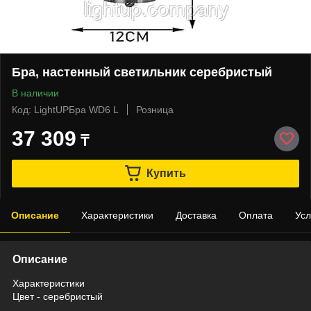
Бра, настенный светильник серебристый
В наличии
Код: LightUPБра WD6 L
Розница
37 309
₸
Купить
Описание
Характеристики
Доставка
Оплата
Усл
Описание
Характеристики
Цвет - серебристый