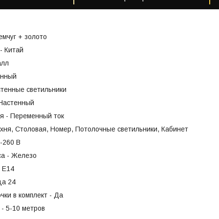
емчуг + золото
- Китай
алл
енный
стенные светильники
 Настенный
я - Переменный ток
хня, Столовая, Номер, Потолочные светильники, Кабинет
-260 В
са - Железо
- Е14
ца 24
чки в комплект - Да
- 5-10 метров