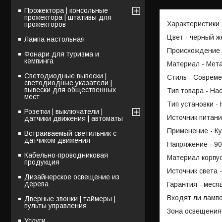
Прожектора | консольные
прожектора | штативы для
Характеристики
прожекторов
Цвет - черный ж
Лампа настольная
Происхождение 
Фонари для туризма и
кемпинга
Материал - Мет
Светодиодные вывески |
Стиль - Соврем
светодиодные указатели |
вывески для общественных
Тип товара - На
мест
Тип установки -
Розетки | выключатели |
Источник питани
датчики движения | автоматы
Применение - Ку
Встраиваемый светильник с
датчиком движения
Напряжение - 90
Кабельно-проводниковая
Материал корпу
продукция
Источник света 
Дизайнерское освещение из
дерева
Гарантия - меся
Входят ли лампо
Дверные звонки | таймеры |
пульты управления
Зона освещения 
Услуги