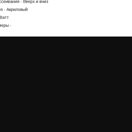
сеивания - Вверх и вниз
я - Акриловый
5Ватт
меры -