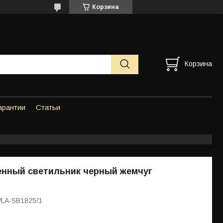
Корзина
Корзина
арантии
Статьи
енный светильник черный жемчуг
WLA-SB1825/1