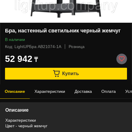
Бра, настенный светильник черный жемчуг
В наличии
Код: LightUPБра AB21074-1A
Розница
52 942
₸
Купить
Описание
Характеристики
Доставка
Оплата
Усл
Описание
Характеристики
Цвет - черный жемчуг