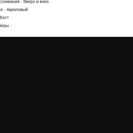
сеивания - Вверх и вниз
я - Акриловый
5Ватт
меры -