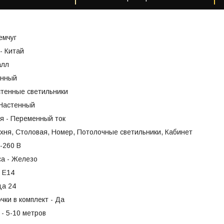
емчуг
- Китай
алл
енный
стенные светильники
 Настенный
я - Переменный ток
хня, Столовая, Номер, Потолочные светильники, Кабинет
-260 В
са - Железо
- Е14
ца 24
чки в комплект - Да
- 5-10 метров