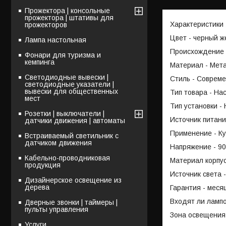
Прожектора | консольные
прожектора | штативы для
Характеристики
прожекторов
Цвет - черный ж
Лампа настольная
Происхождение 
Фонари для туризма и
кемпинга
Материал - Мет
Светодиодные вывески |
Стиль - Соврем
светодиодные указатели |
вывески для общественных
Тип товара - На
мест
Тип установки -
Розетки | выключатели |
Источник питани
датчики движения | автоматы
Применение - Ку
Встраиваемый светильник с
датчиком движения
Напряжение - 90
Кабельно-проводниковая
Материал корпу
продукция
Источник света 
Дизайнерское освещение из
дерева
Гарантия - меся
Входят ли лампо
Дверные звонки | таймеры |
пульты управления
Зона освещения 
Услуги