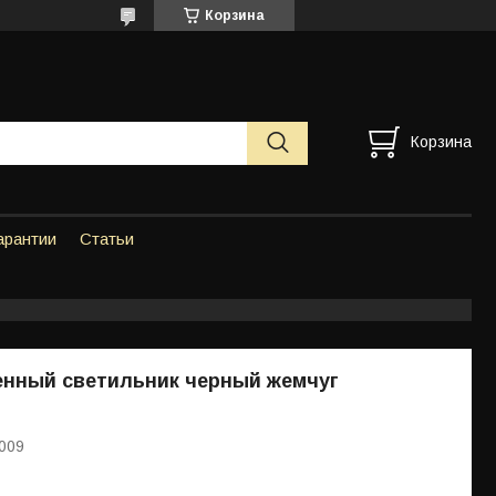
Корзина
Корзина
арантии
Статьи
енный светильник черный жемчуг
009