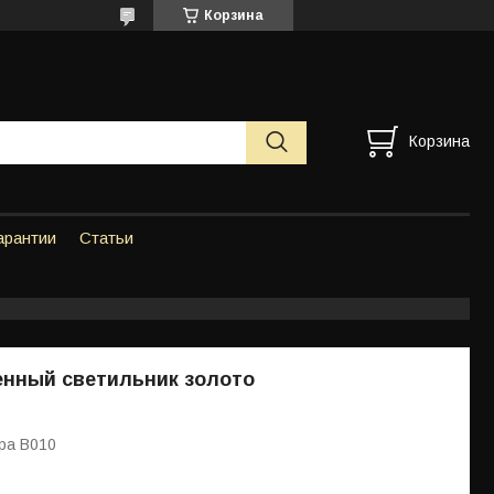
Корзина
Корзина
арантии
Статьи
енный светильник золото
ра B010