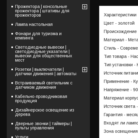
Прожектора | консольные
прожектора | штативы для
Характеристики
прожекторов
Цвет - золотой
Лампа настольная
Происхождение 
Фонари для туризма и
кемпинга
Материал - Мет
Светодиодные вывески |
Стиль - Соврем
светодиодные указатели |
вывески для общественных
Тип товара - На
мест
Тип установки -
Розетки | выключатели |
Источник питани
датчики движения | автоматы
Применение - Ку
Встраиваемый светильник с
датчиком движения
Напряжение - 90
Кабельно-проводниковая
Материал корпу
продукция
Источник света 
Дизайнерское освещение из
дерева
Гарантия - меся
Входят ли лампо
Дверные звонки | таймеры |
пульты управления
Зона освещения 
Услуги