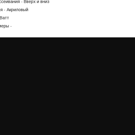
сеивания - Вверх и вниз
я - Акриловый
5Ватт
меры -