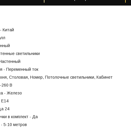
- Китай
алл
енный
стенные светильники
 Настенный
я - Переменный ток
хня, Столовая, Номер, Потолочные светильники, Кабинет
-260 В
са - Железо
- Е14
ца 24
чки в комплект - Да
- 5-10 метров