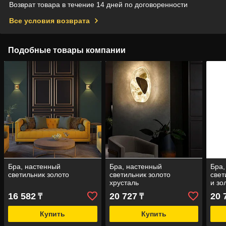
Возврат товара в течение 14 дней по договоренности
Все условия возврата
Подобные товары компании
Бра, настенный
Бра, настенный
Бра,
светильник золото
светильник золото
свет
хрусталь
и зо
16 582
20 727
20 
₸
₸
Купить
Купить