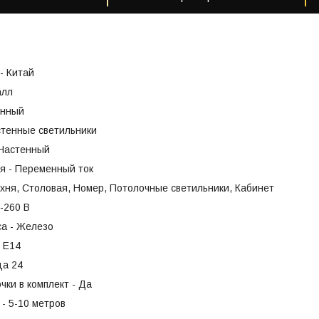
- Китай
алл
енный
стенные светильники
 Настенный
я - Переменный ток
хня, Столовая, Номер, Потолочные светильники, Кабинет
-260 В
са - Железо
- Е14
ца 24
чки в комплект - Да
- 5-10 метров