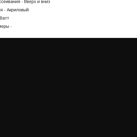
сеивания - Вверх и вниз
я - Акриловый
5Ватт
меры -