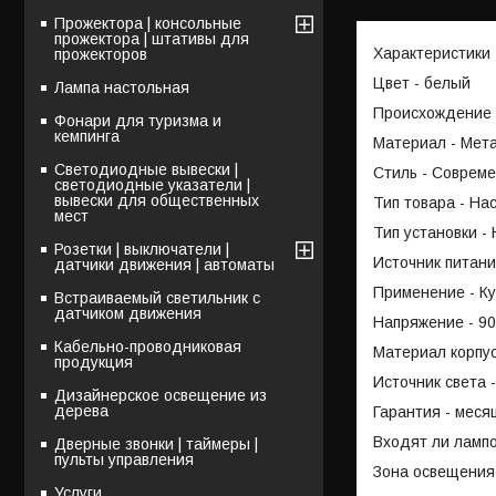
Прожектора | консольные
прожектора | штативы для
Характеристики
прожекторов
Цвет - белый
Лампа настольная
Происхождение 
Фонари для туризма и
кемпинга
Материал - Мет
Светодиодные вывески |
Стиль - Соврем
светодиодные указатели |
вывески для общественных
Тип товара - На
мест
Тип установки -
Розетки | выключатели |
Источник питани
датчики движения | автоматы
Применение - Ку
Встраиваемый светильник с
датчиком движения
Напряжение - 90
Кабельно-проводниковая
Материал корпу
продукция
Источник света 
Дизайнерское освещение из
дерева
Гарантия - меся
Входят ли лампо
Дверные звонки | таймеры |
пульты управления
Зона освещения 
Услуги