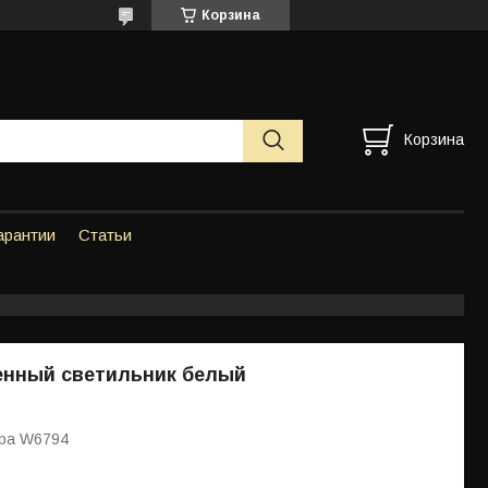
Корзина
Корзина
арантии
Статьи
енный светильник белый
Бра W6794