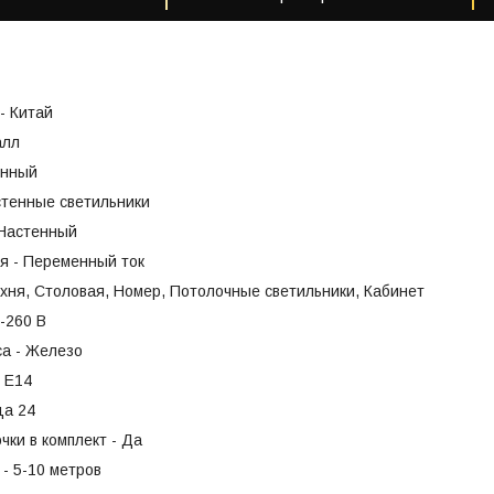
- Китай
алл
енный
стенные светильники
 Настенный
я - Переменный ток
хня, Столовая, Номер, Потолочные светильники, Кабинет
-260 В
са - Железо
- Е14
ца 24
чки в комплект - Да
- 5-10 метров