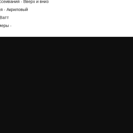
сеивания - Вверх и вниз
я - Акриловый
5Ватт
меры -