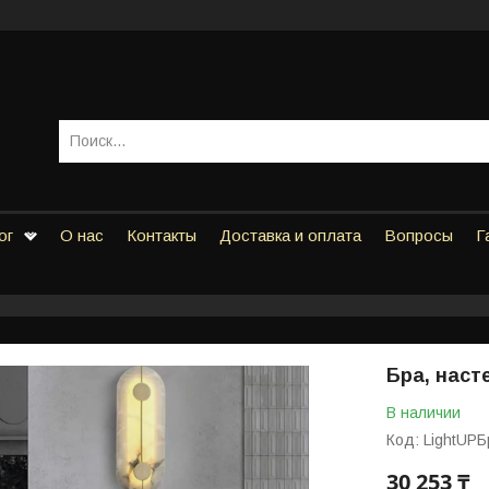
ог
О нас
Контакты
Доставка и оплата
Вопросы
Г
Бра, наст
В наличии
Код:
LightUP
30 253 ₸