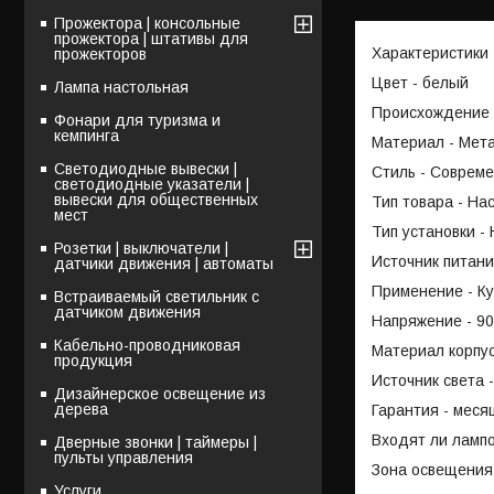
Прожектора | консольные
прожектора | штативы для
Характеристики
прожекторов
Цвет - белый
Лампа настольная
Происхождение 
Фонари для туризма и
кемпинга
Материал - Мет
Светодиодные вывески |
Стиль - Соврем
светодиодные указатели |
вывески для общественных
Тип товара - На
мест
Тип установки -
Розетки | выключатели |
Источник питани
датчики движения | автоматы
Применение - Ку
Встраиваемый светильник с
датчиком движения
Напряжение - 90
Кабельно-проводниковая
Материал корпу
продукция
Источник света 
Дизайнерское освещение из
дерева
Гарантия - меся
Входят ли лампо
Дверные звонки | таймеры |
пульты управления
Зона освещения 
Услуги