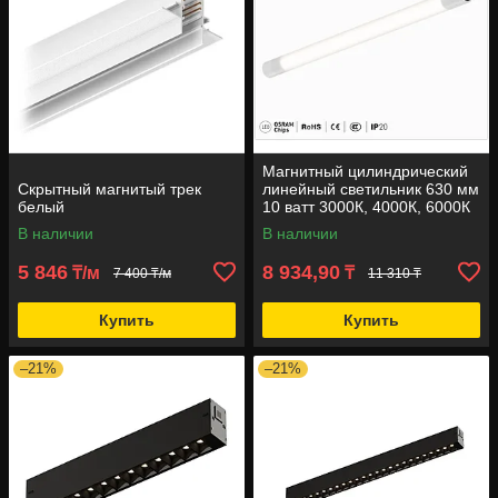
Магнитный цилиндрический
Скрытный магнитый трек
линейный светильник 630 мм
белый
10 ватт 3000К, 4000К, 6000К
В наличии
В наличии
5 846
8 934,90
₸/м
₸
7 400 ₸/м
11 310 ₸
Купить
Купить
–21%
–21%