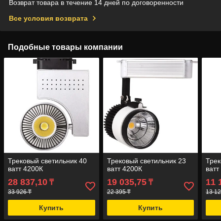
Возврат товара в течение 14 дней по договоренности
Все условия возврата
Подобные товары компании
Трековый светильник 40
Трековый светильник 23
Трек
ватт 4200К
ватт 4200К
ватт
28 837,10
19 035,75
11 
₸
₸
33 926 ₸
22 395 ₸
13 12
Купить
Купить