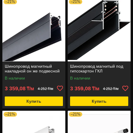
–21%
–21%
Шинопровод магнитный
Шинопровод магнитый под
накладной он же подвесной
гипсокартон ГКЛ
В наличии
В наличии
3 359,08
3 359,08
₸/м
₸/м
4 252 ₸/м
4 252 ₸/м
Купить
Купить
–21%
–21%