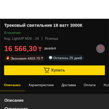
Трековый светильник 18 ватт 3000К
В наличии
Код: LightUP M26 - 24
Розница
16 566,30
₸
20 970 ₸
Осталось
25 дней
Экономия
4403.70 ₸
Купить
Описание
Характеристики
Доставка
Оплата
Усл
Описание
Описание