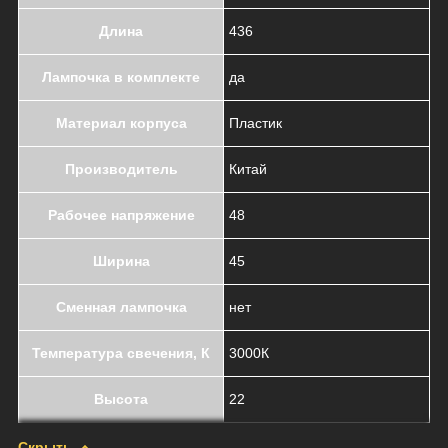
Длина
436
Лампочка в комплекте
да
Материал корпуса
Пластик
Производитель
Китай
Рабочее напряжение
48
Ширина
45
Сменная лампочка
нет
Температура свечения, К
3000К
Высота
22
Скрыть