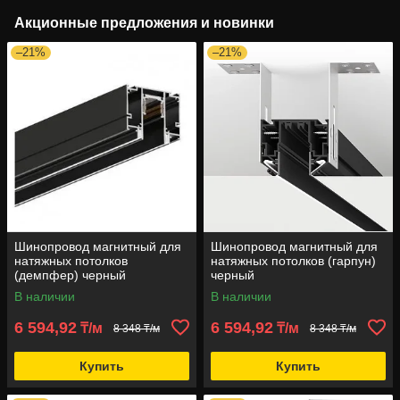
Акционные предложения и новинки
–21%
–21%
Шинопровод магнитный для
Шинопровод магнитный для
натяжных потолков
натяжных потолков (гарпун)
(демпфер) черный
черный
В наличии
В наличии
6 594,92
6 594,92
₸/м
₸/м
8 348 ₸/м
8 348 ₸/м
Купить
Купить