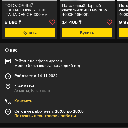
ПОТОЛОЧНЫЙ
Потолочный Черный
Пот
СВЕТИЛЬНИК STUDIO
светильник 400 мм 40W
свет
ITALIA DESIGH 300 мм
4000К / 6500K
4000
СЕРИЯ A-Tube Large 4000
(накладной)
(нак
6 090
14 400
9 9
₸
₸
К
Купить
Купить
О нас
Рейтинг не сформирован
Менее 5 отзывов за последний год
Работает с 14.11.2022
г. Алматы
Алматы, Казахстан
Контакты
Сегодня работает с 10:00 до 18:00
Показать весь график работы