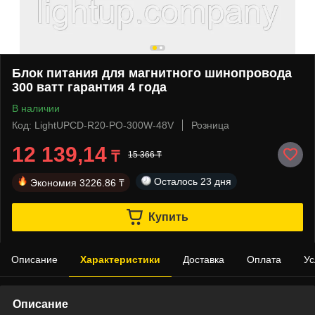
Блок питания для магнитного шинопровода
300 ватт гарантия 4 года
В наличии
Код: LightUPCD-R20-PO-300W-48V
Розница
12 139,14
₸
15 366 ₸
Осталось
23 дня
Экономия
3226.86 ₸
Купить
Описание
Характеристики
Доставка
Оплата
Ус
Описание