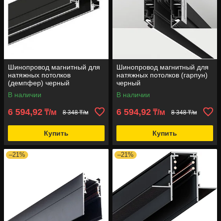
Шинопровод магнитный для
Шинопровод магнитный для
натяжных потолков
натяжных потолков (гарпун)
(демпфер) черный
черный
В наличии
В наличии
6 594,92
6 594,92
₸/м
₸/м
8 348 ₸/м
8 348 ₸/м
Купить
Купить
–21%
–21%