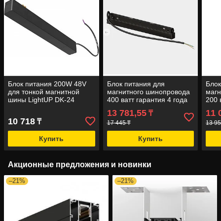
Блок питания 200W 48V
Блок питания для
Блок
для тонкой магнитной
магнитного шинопровода
магн
шины LightUP DK-24
400 ватт гарантия 4 года
200 
13 781,55
11 
₸
10 718
₸
17 445 ₸
13 95
Купить
Купить
Акционные предложения и новинки
–21%
–21%