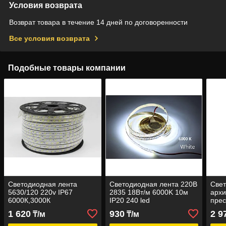
Условия возврата
Возврат товара в течение 14 дней по договоренности
Все условия возврата
Подобные товары компании
Светодиодная лента
Светодиодная лента 220В
Свет
5630/120 220v IP67
2835 18Вт/м 6000K 10м
архи
6000К,3000К
IP20 240 led
прес
24V 
1 620
930
2 9
₸/м
₸/м