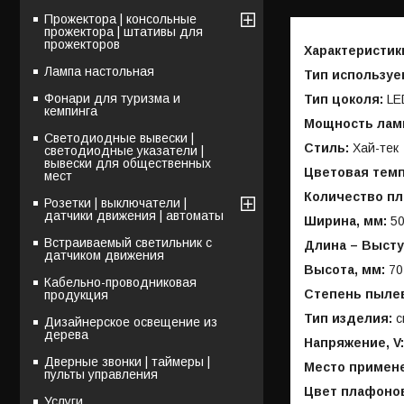
Прожектора | консольные
прожектора | штативы для
прожекторов
Характеристик
Лампа настольная
Тип используе
Фонари для туризма и
Тип цоколя:
LE
кемпинга
Мощность лам
Светодиодные вывески |
Стиль:
Хай-тек
светодиодные указатели |
вывески для общественных
Цветовая темпе
мест
Количество пл
Розетки | выключатели |
датчики движения | автоматы
Ширина, мм:
5
Встраиваемый светильник с
Длина – Высту
датчиком движения
Высота, мм:
70
Кабельно-проводниковая
Степень пылев
продукция
Тип изделия:
с
Дизайнерское освещение из
дерева
Напряжение, V:
Дверные звонки | таймеры |
Место примен
пульты управления
Цвет плафонов
Услуги