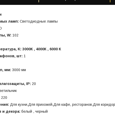
и
мых ламп:
Светодиодные лампы
D
пы, W:
102
ратура, K: 3000К , 4000К , 6000 К
афонов, шт:
1
0
п, мм:
3000 мм
лагозащиты, IP:
20
ветильник
220
ения:
Для кухни,Для прихожей,Для кафе, ресторанов,Для коридор
 и декора:
белый , черный