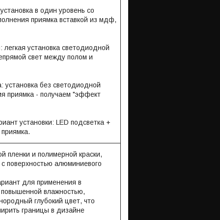
 установка в один уровень со
полнения приямка вставкой из мдф,
й: легкая установка светодиодной
непрямой свет между полом и
а: установка без светодиодной
ия приямка - получаем "эффект
риант установки: LED подсветка +
 приямка.
ой пленки и полимерной краски,
н с поверхностью алюминиевого
риант для применения в
 повышенной влажностью,
нородный глубокий цвет, что
ширить границы в дизайне