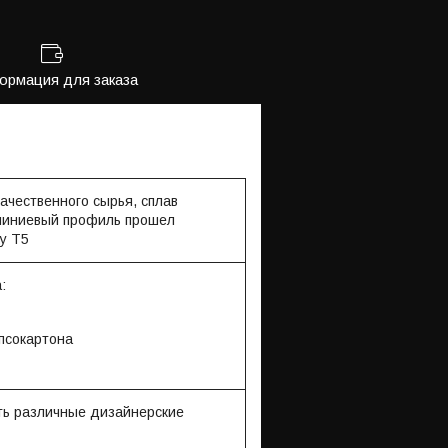
рмация для заказа
ачественного сырья, сплав
миниевый профиль прошел
у Т5
:
ипсокартона
ть различные дизайнерские