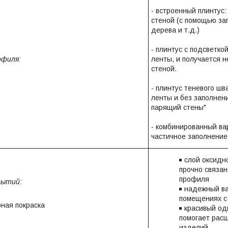
- встроенный плинтус:
стеной (с помощью за
дерева и т.д.)
- плинтус с подсветко
офиля:
ленты, и получается 
стеной.
- плинтус теневого шв
ленты и без заполнен
парящий стены"
- комбинированный ва
частичное заполнение
слой оксидн
прочно связа
профиля
рытий:
надежный ва
помещениях с
ная покраска
красивый од
помогает рас
изделий