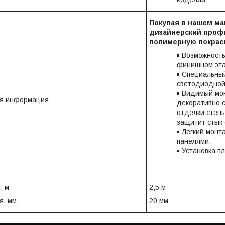
Покупая в нашем м
дизайнерский профи
полимерную покраск
Возможность
финишном эта
Специальный
светодиодной
Видимый мон
ая информация
декоративно 
отделки стены
защитит стык 
Легкий монта
панелями.
Установка пл
, м
2,5 м
я, мм
20 мм