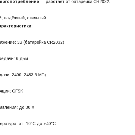
нергопотребление
— работает от батарейки CR2032.
й, надёжный, стильный.
арактеристики:
яжение: 3В (батарейка CR2032)
редачи: 6 дБм
дачи: 2400–2483.5 МГц
яции: GFSK
авления: до 30 м
ература: от -10°C до +40°C