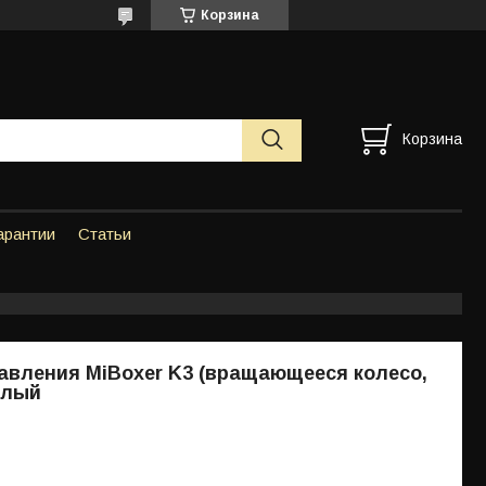
Корзина
Корзина
арантии
Статьи
авления MiBoxer K3 (вращающееся колесо,
белый