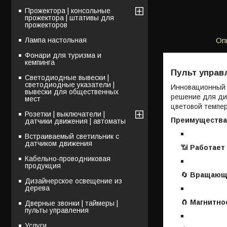
Прожектора | консольные
прожектора | штативы для
прожекторов
Лампа настольная
Оп
Фонари для туризма и
кемпинга
Пульт управ
Светодиодные вывески |
светодиодные указатели |
Инновационный 
вывески для общественных
решение для ди
мест
цветовой темпер
Розетки | выключатели |
Преимущества
датчики движения | автоматы
Встраиваемый светильник с
датчиком движения
📶
Работает 
Кабельно-проводниковая
продукция
🔄
Вращающе
Дизайнерское освещение из
дерева
🧲
Магнитно
Дверные звонки | таймеры |
пульты управления
Услуги