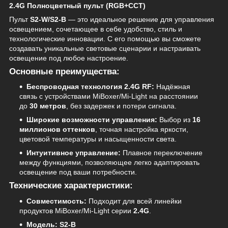
2.4G Полноцветный пульт (RGB+CCT)
Пульт
S2-W/S2-B
— это идеальное решение для управления
освещением, сочетающее в себе удобство, стиль и
технологические инновации. С его помощью вы сможете
создавать уникальные световые сценарии и настраивать
освещение под любое настроение.
Основные преимущества:
Беспроводная технология 2.4G RF:
Надёжная
связь с устройствами MiBoxer/Mi-Light на расстоянии
до
30 метров
, без задержек и потери сигнала.
Широкие возможности управления:
Выбор из
16
миллионов оттенков
, точная настройка яркости,
цветовой температуры и насыщенности света.
Интуитивное управление:
Плавное переключение
между функциями, позволяющее легко адаптировать
освещение под ваши потребности.
Технические характеристики:
Совместимость:
Подходит для всей линейки
продуктов MiBoxer/Mi-Light серии
2.4G
.
Модель:
S2-B