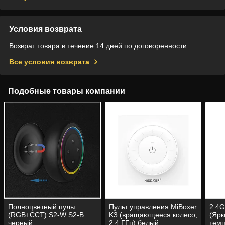
Условия возврата
Возврат товара в течение 14 дней по договоренности
Все условия возврата
Подобные товары компании
Полноцветный пульт
Пульт управления MiBoxer
2.4G
(RGB+CCT) S2-W S2-B
K3 (вращающееся колесо,
(Ярк
черный
2.4 ГГц) белый
темп