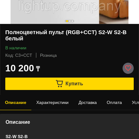
Полноцветный пульт (RGB+CCT) S2-W S2-B
белый
В наличии
Код: C3+CCT
Розница
10 200
₸
Купить
Описание
Характеристики
Доставка
Оплата
Усл
Описание
S2-W S2-B