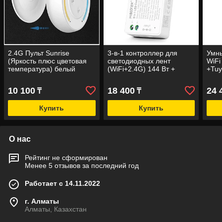
2.4G Пульт Sunrise
3-в-1 контроллер для
Умны
(Яркость плюс цветовая
светодиодных лент
WiFi
температура) белый
(WiFi+2.4G) 144 Вт +
+Tu
Алиса
гибк
устр
10 100
18 400
24 
₸
₸
Купить
Купить
О нас
Рейтинг не сформирован
Менее 5 отзывов за последний год
Работает с 14.11.2022
г. Алматы
Алматы, Казахстан