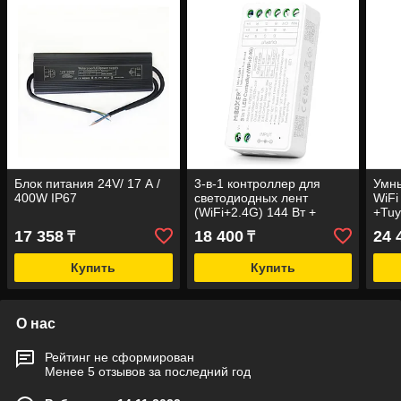
Блок питания 24V/ 17 А /
3-в-1 контроллер для
Умны
400W IP67
светодиодных лент
WiFi
(WiFi+2.4G) 144 Вт +
+Tu
Алиса
гибк
17 358
18 400
24 
₸
₸
устр
Купить
Купить
О нас
Рейтинг не сформирован
Менее 5 отзывов за последний год