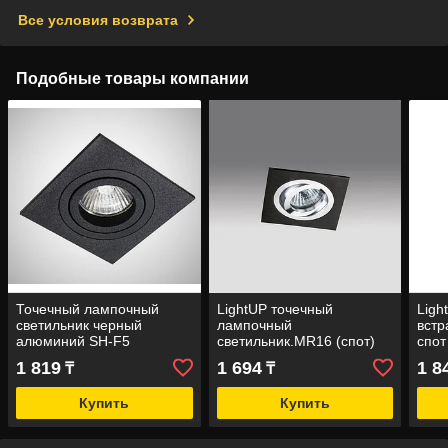
Все условия возврата
Подобные товары компании
Точечный лампочный
LightUP точечный
Ligh
светильник черный
лампочный
встр
алюминий SH-F5
светильник.MR16 (спот)
спот
1 819
1 694
1 8
₸
₸
Купить
Купить