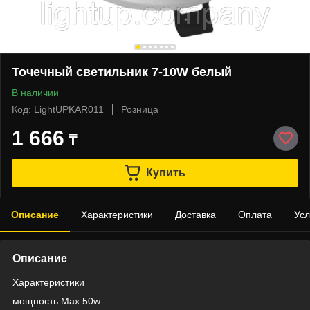
Точечный светильник 7-10W белый
В наличии
Код: LightUPKAR011
Розница
1 666
₸
Купить
Описание
Характеристики
Доставка
Оплата
Усл
Описание
Характеристики
мощность Max 50w