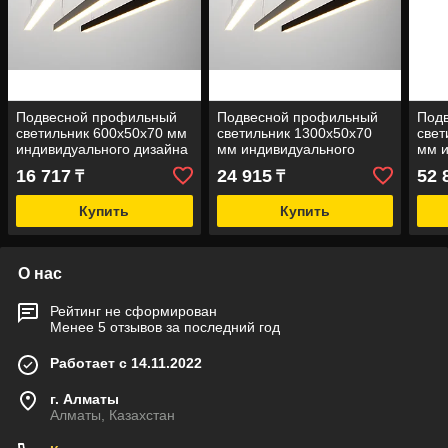
Подвесной профильный
Подвесной профильный
Под
светильник 600х50х70 мм
светильник 1300х50х70
свет
индивидуального дизайна
мм индивидуального
мм и
дизайна
диз
16 717
24 915
52 
₸
₸
Купить
Купить
О нас
Рейтинг не сформирован
Менее 5 отзывов за последний год
Работает с 14.11.2022
г. Алматы
Алматы, Казахстан