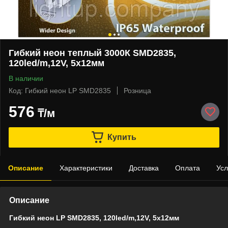
Гибкий неон теплый 3000К SMD2835,
120led/m,12V, 5х12мм
В наличии
Код: Гибкий неон LP SMD2835
Розница
576
₸/м
Купить
Описание
Характеристики
Доставка
Оплата
Усл
Описание
Гибкий неон LP SMD2835, 120led/m,12V, 5х12мм