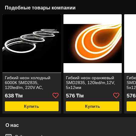
Подобные товары компании
Гибкий неон холодный
Гибкий неон оранжевый
Гибк
6000К SMD2835,
SMD2835, 120led/m,12V,
SMD2
120led/m, 220V AC,
5х12мм
5х1
8х16мм
638
576
576
₸/м
₸/м
Купить
Купить
О нас