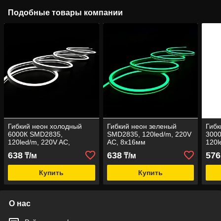
Подобные товары компании
Гибкий неон холодный
Гибкий неон зеленый
Гибк
6000К SMD2835,
SMD2835, 120led/m, 220V
300
120led/m, 220V AC,
AC, 8х16мм
120l
8х16мм
638
638
576
₸/м
₸/м
Купить
Купить
О нас