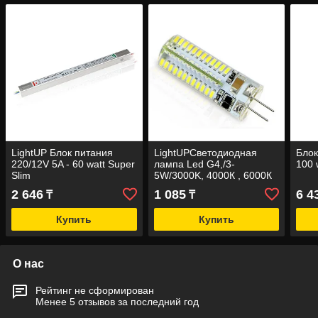
LightUP Блок питания
LightUPСветодиодная
Блок
220/12V 5A - 60 watt Super
лампа Led G4,/3-
100 
Slim
5W/3000K, 4000К , 6000К
220V
2 646
1 085
6 4
₸
₸
Купить
Купить
О нас
Рейтинг не сформирован
Менее 5 отзывов за последний год