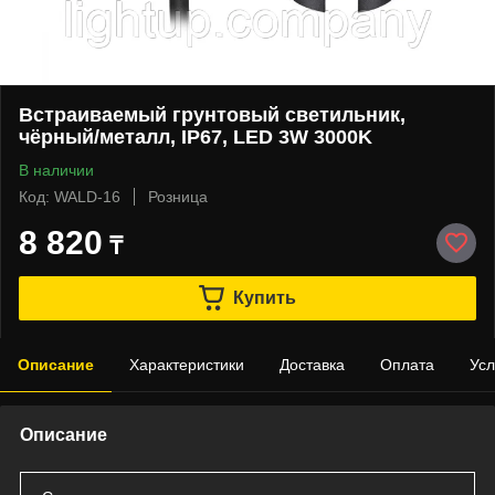
Встраиваемый грунтовый светильник,
чёрный/металл, IP67, LED 3W 3000K
В наличии
Код: WALD-16
Розница
8 820
₸
Купить
Описание
Характеристики
Доставка
Оплата
Усл
Описание