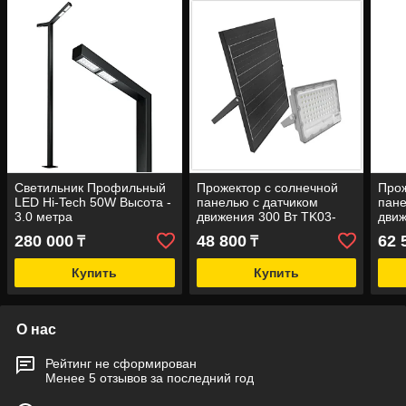
Светильник Профильный
Прожектор с солнечной
Прож
LED Hi-Tech 50W Высота -
панелью с датчиком
пане
3.0 метра
движения 300 Вт TK03-
движ
300
400
280 000
48 800
62 
₸
₸
Купить
Купить
О нас
Рейтинг не сформирован
Менее 5 отзывов за последний год