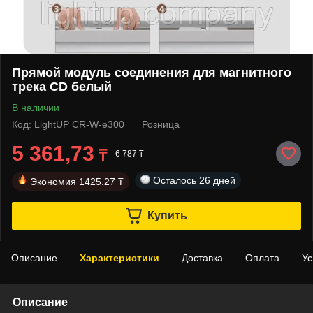
Прямой модуль соединения для магнитного
трека CD белый
В наличии
Код: LightUP CR-W-e300
Розница
5 361,73
₸
6 787 ₸
Осталось
26 дней
Экономия
1425.27 ₸
Купить
Описание
Характеристики
Доставка
Оплата
Ус
Описание