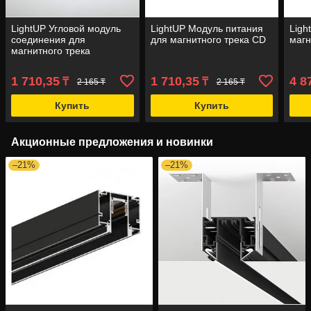
LightUP Угловой модуль
LightUP Модуль питания
Ligh
соединения для
для магнитного трека CD
магн
магнитного трека
1 710,35
1 710,35
4 8
₸
₸
2 165 ₸
2 165 ₸
Купить
Купить
Акционные предложения и новинки
–21%
–21%