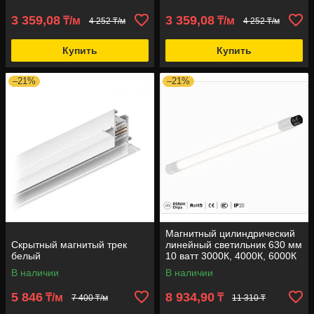
3 359,08
3 359,08
₸/м
₸/м
4 252 ₸/м
4 252 ₸/м
Купить
Купить
–21%
–21%
Магнитный цилиндрический
Скрытный магнитый трек
линейный светильник 630 мм
белый
10 ватт 3000К, 4000К, 6000К
В наличии
В наличии
5 846
8 934,90
₸/м
₸
7 400 ₸/м
11 310 ₸