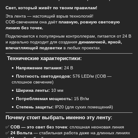
Свет, который живёт по твоим правилам!
Эта лента — настоящий взрыв технологий!
COB-свечением она даёт
плавную, ровную световую
линию без точек.
Подключается к популярным контроллерам, питается от 24 В
и идеально подходит для создания
динамичной, яркой,
впечатляющей подсветки
в любых проектах.
Технические характеристики:
Напряжение питания:
24 В
Плотность светодиодов:
576 LED/м (COB —
сплошное свечение)
Ширина ленты:
10 мм
Потребляемая мощность:
15 Вт/м
Степень защиты:
IP20 (для сухих помещений)
Почему стоит выбрать именно эту ленту:
✅
COB — это свет без точек
: сплошная неоновая линия
✅
24 Вольта
— стабильная работа даже на длинных линиях