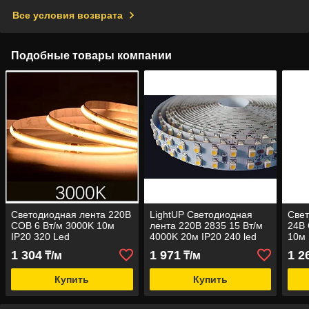
Все условия возврата
Подобные товары компании
Светодиодная лента 220В
LightUP Светодиодная
Свет
COB 6 Вт/м 3000K 10м
лента 220В 2835 15 Вт/м
24В 
IP20 320 Led
4000K 20м IP20 240 led
10м 
1 304
1 971
1 2
₸/м
₸/м
Купить
Купить