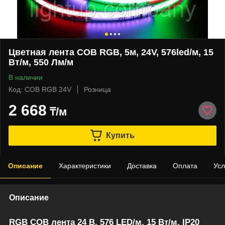
Цветная лента COB RGB, 5м, 24V, 576led/м, 15
Вт/м, 550 Лм/м
В наличии
Код: COB RGB 24V
Розница
2 668
₸/м
Купить
Описание
Характеристики
Доставка
Оплата
Усл
Описание
RGB COB лента 24 В, 576 LED/м, 15 Вт/м, IP20