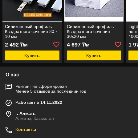
Силиконовый профиль
Силиконовый профиль
Ligh
Квадратного сечения 30 х
Квадратного сечения
лент
10 мм
30х20 мм
4000
2 492
4 697
1 9
₸/м
₸/м
Купить
Купить
О нас
Рейтинг не сформирован
Менее 5 отзывов за последний год
Работает с 14.11.2022
г. Алматы
Алматы, Казахстан
Контакты