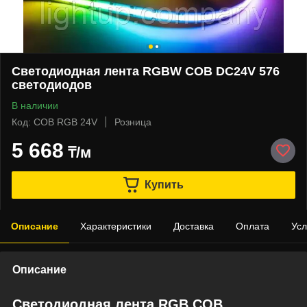
Cветодиодная лента RGBW COB DC24V 576
светодиодов
В наличии
Код: COB RGB 24V
Розница
5 668
₸/м
Купить
Описание
Характеристики
Доставка
Оплата
Усл
Описание
Cветодиодная лента RGB COB