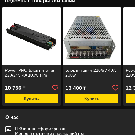
Подобные товары компании
Power-PRO Блок питания
Блок питания 220/5V 40A
Powe
220/24V 4A 100w slim
200w
220/
10 756
13 400
12 
₸
₸
Купить
Купить
О нас
Рейтинг не сформирован
Менее 5 отзывов за последний год