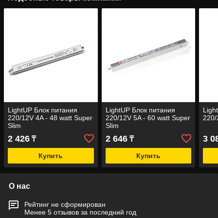
LightUP Блок питания
LightUP Блок питания
Ligh
220/12V 4A - 48 watt Super
220/12V 5A - 60 watt Super
220/
Slim
Slim
2 426
2 646
3 0
₸
₸
Купить
Купить
О нас
Рейтинг не сформирован
Менее 5 отзывов за последний год