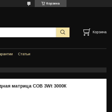
Корзина
Корзина
арантии
Статьи
дная матрица COB 3Wt 3000К