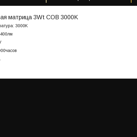
ая матрица 3Wt COB 3000K
ратура: 3000K
:400лм
V
000часов
.