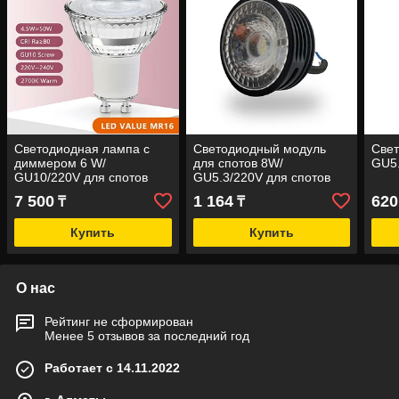
Светодиодная лампа с
Светодиодный модуль
Све
диммером 6 W/
для спотов 8W/
GU5.
GU10/220V для спотов
GU5.3/220V для спотов
7 500
1 164
620
₸
₸
Купить
Купить
О нас
Рейтинг не сформирован
Менее 5 отзывов за последний год
Работает с 14.11.2022