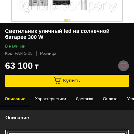
Светильник уличный led на солнечной
батарее 300 W
В наличии
Код: FAN S 05
Розница
63 100
₸
Купить
Описание
Характеристики
Доставка
Оплата
Усл
Описание