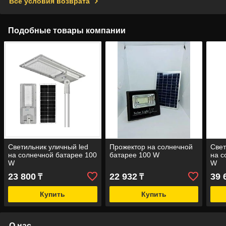
Все условия возврата
Подобные товары компании
Светильник уличный led
Прожектор на солнечной
Свет
на солнечной батарее 100
батарее 100 W
на с
W
W
23 800
22 932
39 
₸
₸
Купить
Купить
О нас