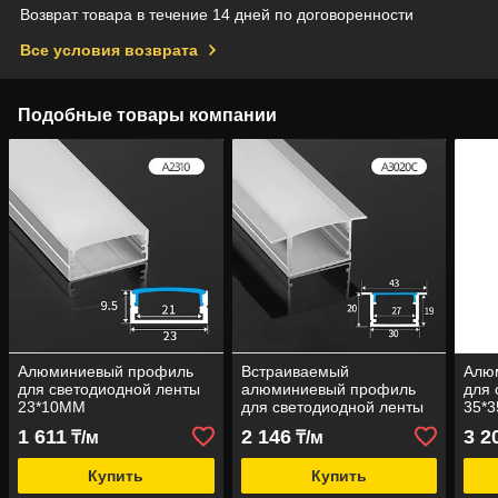
Возврат товара в течение 14 дней по договоренности
Все условия возврата
Подобные товары компании
Алюминиевый профиль
Встраиваемый
Алю
для светодиодной ленты
алюминиевый профиль
для 
23*10ММ
для светодиодной ленты
35*3
30X20 мм
1 611
2 146
3 2
₸/м
₸/м
Купить
Купить