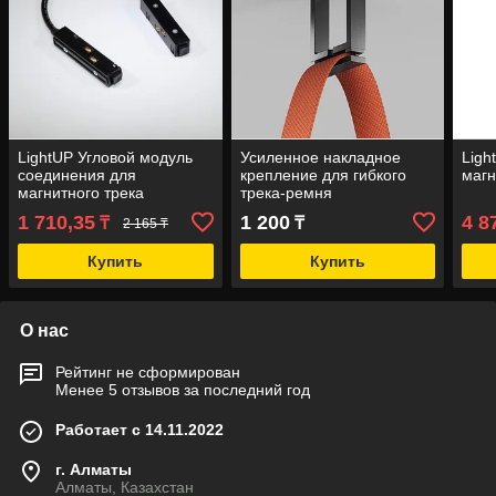
LightUP Угловой модуль
Усиленное накладное
Ligh
соединения для
крепление для гибкого
магн
магнитного трека
трека-ремня
1 710,35
1 200
4 8
₸
₸
2 165 ₸
Купить
Купить
О нас
Рейтинг не сформирован
Менее 5 отзывов за последний год
Работает с 14.11.2022
г. Алматы
Алматы, Казахстан