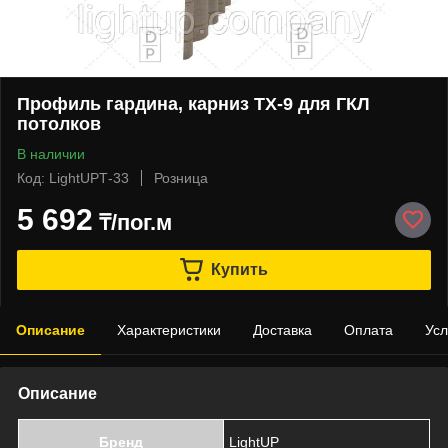
Профиль гардина, карниз TX-9 для ГКЛ
потолков
В наличии
Код: LightUPТ-33
Розница
5 692
₸/пог.м
Купить
Описание
Характеристики
Доставка
Оплата
Усл
Описание
Бренд
LightUP