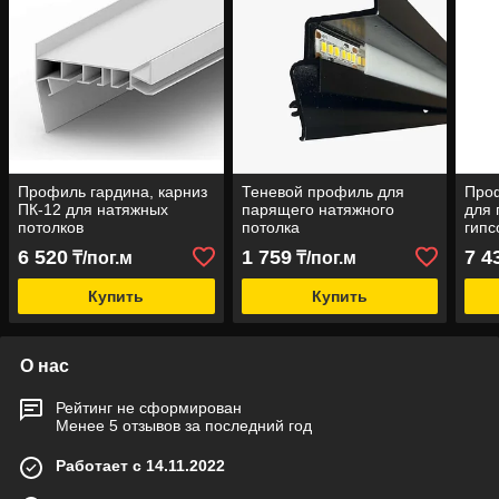
Профиль гардина, карниз
Теневой профиль для
Проф
ПК-12 для натяжных
парящего натяжного
для 
потолков
потолка
гипс
6 520
1 759
7 4
₸/пог.м
₸/пог.м
Купить
Купить
О нас
Рейтинг не сформирован
Менее 5 отзывов за последний год
Работает с 14.11.2022