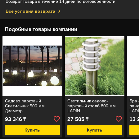
Возврат товара в течение 14 дней по договоренности
Все условия возврата
Подобные товары компании
Садово парковый
Светильник садово-
Бра 
Светильник 500 мм
парковый столб 800 мм
лан
Диаметр
LADİN
LAD
93 346
27 505
13 
₸
₸
Купить
Купить