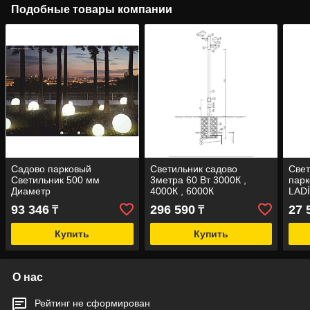
Подобные товары компании
Садово парковый
Светильник садово
Свет
Светильник 500 мм
3метра 60 Вт 3000К ,
парк
Диаметр
4000К , 6000К
LAD
93 346
296 590
27 
₸
₸
Купить
Купить
О нас
Рейтинг не сформирован